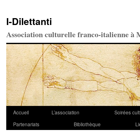
I-Dilettanti
Association culturelle franco-italienne à 
Aller
Accueil
L’association
Soirées cult
au
Partenariats
Bibliothèque
L
contenu