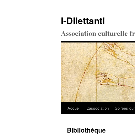
I-Dilettanti
Association culturelle f
Accueil
L’association
Soirées cul
Aller
au
Bibliothèque
contenu