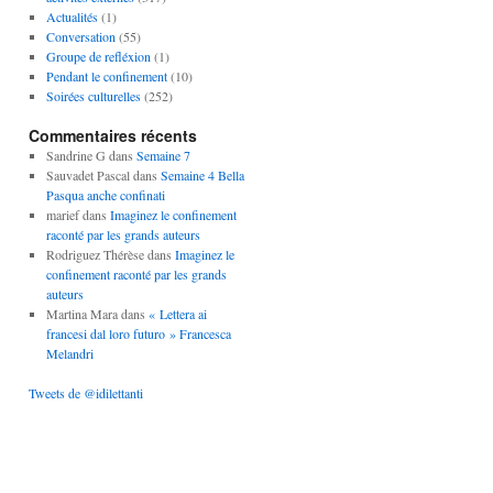
Actualités
(1)
Conversation
(55)
Groupe de refléxion
(1)
Pendant le confinement
(10)
Soirées culturelles
(252)
Commentaires récents
Sandrine G
dans
Semaine 7
Sauvadet Pascal
dans
Semaine 4 Bella
Pasqua anche confinati
marief
dans
Imaginez le confinement
raconté par les grands auteurs
Rodriguez Thérèse
dans
Imaginez le
confinement raconté par les grands
auteurs
Martina Mara
dans
« Lettera ai
francesi dal loro futuro » Francesca
Melandri
Tweets de @idilettanti