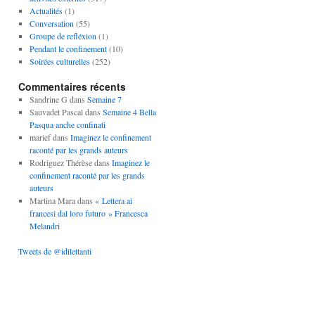
Actualités
(1)
Conversation
(55)
Groupe de refléxion
(1)
Pendant le confinement
(10)
Soirées culturelles
(252)
Commentaires récents
Sandrine G
dans
Semaine 7
Sauvadet Pascal
dans
Semaine 4 Bella
Pasqua anche confinati
marief
dans
Imaginez le confinement
raconté par les grands auteurs
Rodriguez Thérèse
dans
Imaginez le
confinement raconté par les grands
auteurs
Martina Mara
dans
« Lettera ai
francesi dal loro futuro » Francesca
Melandri
Tweets de @idilettanti