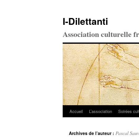
I-Dilettanti
Association culturelle f
Accueil
L’association
Soirées cul
Aller
au
Pascal Sau
Archives de l’auteur :
contenu