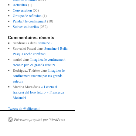
Actualités
(1)
Conversation
(55)
Groupe de refléxion
(1)
Pendant le confinement
(10)
Soirées culturelles
(252)
Commentaires récents
Sandrine G
dans
Semaine 7
Sauvadet Pascal
dans
Semaine 4 Bella
Pasqua anche confinati
marief
dans
Imaginez le confinement
raconté par les grands auteurs
Rodriguez Thérèse
dans
Imaginez le
confinement raconté par les grands
auteurs
Martina Mara
dans
« Lettera ai
francesi dal loro futuro » Francesca
Melandri
Tweets de @idilettanti
Fièrement propulsé par WordPress