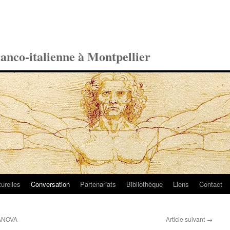
ranco-italienne à Montpellier
turelles
Conversation
Partenariats
Bibliothèque
Liens
Contact
ANOVA
Article suivant
→