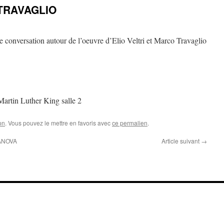
TRAVAGLIO
conversation autour de l’oeuvre d’Elio Veltri et Marco Travaglio
artin Luther King salle 2
on
. Vous pouvez le mettre en favoris avec
ce permalien
.
ANOVA
Article suivant
→