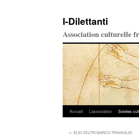
I-Dilettanti
Association culturelle f
Accueil
L’association
Soirées cul
Aller
au
←
ELIO VELTRI MARCO TRAVAGLIO
contenu