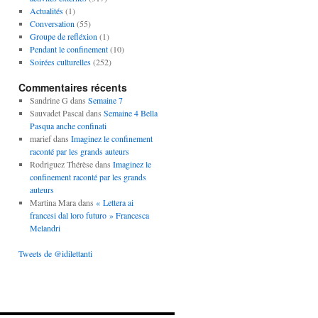
Actualités
(1)
Conversation
(55)
Groupe de refléxion
(1)
Pendant le confinement
(10)
Soirées culturelles
(252)
Commentaires récents
Sandrine G
dans
Semaine 7
Sauvadet Pascal
dans
Semaine 4 Bella
Pasqua anche confinati
marief
dans
Imaginez le confinement
raconté par les grands auteurs
Rodriguez Thérèse
dans
Imaginez le
confinement raconté par les grands
auteurs
Martina Mara
dans
« Lettera ai
francesi dal loro futuro » Francesca
Melandri
Tweets de @idilettanti