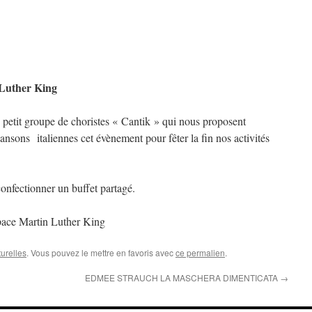
 Luther King
le petit groupe de choristes « Cantik » qui nous proposent
sons italiennes cet évènement pour fêter la fin nos activités
onfectionner un buffet partagé.
pace Martin Luther King
turelles
. Vous pouvez le mettre en favoris avec
ce permalien
.
EDMEE STRAUCH LA MASCHERA DIMENTICATA
→