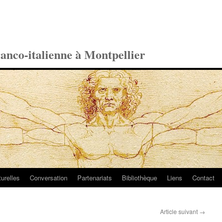
ranco-italienne à Montpellier
turelles
Conversation
Partenariats
Bibliothèque
Liens
Contact
Article suivant
→