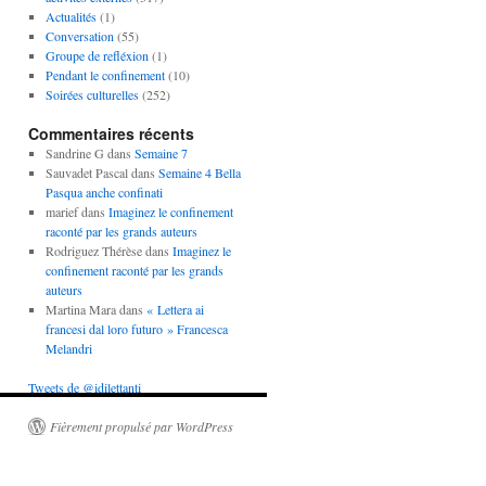
Actualités
(1)
Conversation
(55)
Groupe de refléxion
(1)
Pendant le confinement
(10)
Soirées culturelles
(252)
Commentaires récents
Sandrine G
dans
Semaine 7
Sauvadet Pascal
dans
Semaine 4 Bella
Pasqua anche confinati
marief
dans
Imaginez le confinement
raconté par les grands auteurs
Rodriguez Thérèse
dans
Imaginez le
confinement raconté par les grands
auteurs
Martina Mara
dans
« Lettera ai
francesi dal loro futuro » Francesca
Melandri
Tweets de @idilettanti
Fièrement propulsé par WordPress