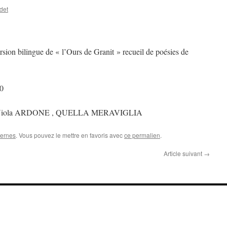
det
ion bilingue de « l’Ours de Granit » recueil de poésies de
0
e de Viola ARDONE , QUELLA MERAVIGLIA
ternes
. Vous pouvez le mettre en favoris avec
ce permalien
.
Article suivant
→