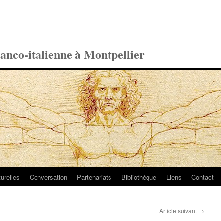
ranco-italienne à Montpellier
turelles
Conversation
Partenariats
Bibliothèque
Liens
Contact
Article suivant
→