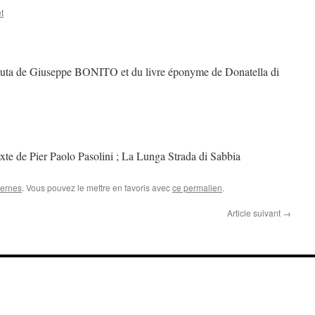
t
inuta de Giuseppe BONITO et du livre éponyme de Donatella di
te de Pier Paolo Pasolini ; La Lunga Strada di Sabbia
ternes
. Vous pouvez le mettre en favoris avec
ce permalien
.
Article suivant
→