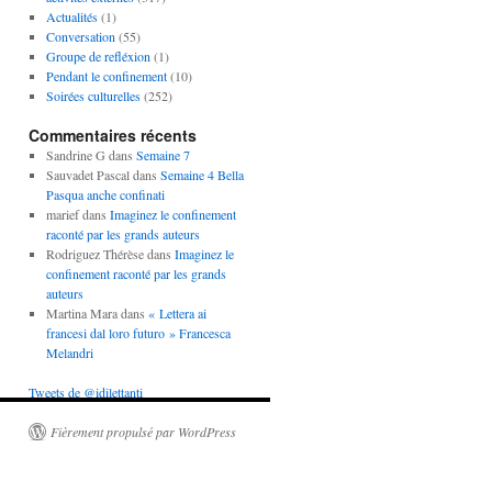
Actualités
(1)
Conversation
(55)
Groupe de refléxion
(1)
Pendant le confinement
(10)
Soirées culturelles
(252)
Commentaires récents
Sandrine G
dans
Semaine 7
Sauvadet Pascal
dans
Semaine 4 Bella
Pasqua anche confinati
marief
dans
Imaginez le confinement
raconté par les grands auteurs
Rodriguez Thérèse
dans
Imaginez le
confinement raconté par les grands
auteurs
Martina Mara
dans
« Lettera ai
francesi dal loro futuro » Francesca
Melandri
Tweets de @idilettanti
Fièrement propulsé par WordPress