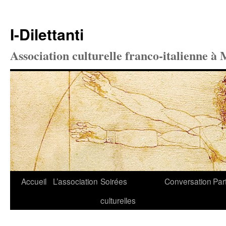
I-Dilettanti
Association culturelle franco-italienne à 
Aller
Accueil
L’association
Soirées
Conversation
Par
au
culturelles
contenu