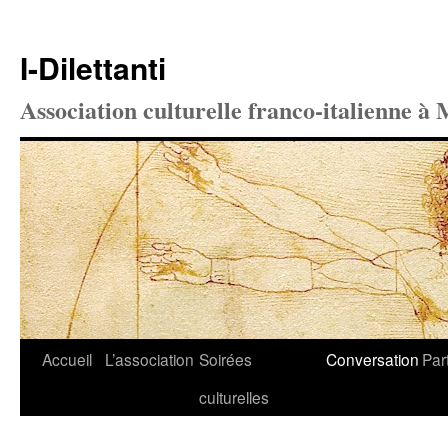
I-Dilettanti
Association culturelle franco-italienne à 
Aller
Accueil
L’association
Soirées
Conversation
Par
au
culturelles
contenu