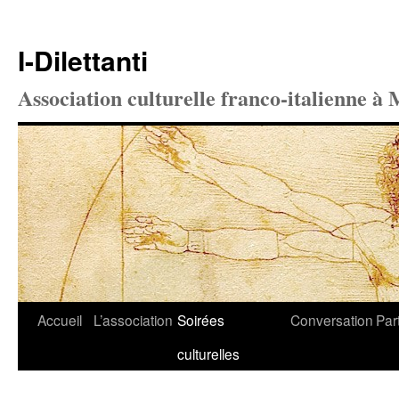
I-Dilettanti
Association culturelle franco-italienne à 
Aller
Accueil
L’association
Soirées
Conversation
Par
au
culturelles
contenu