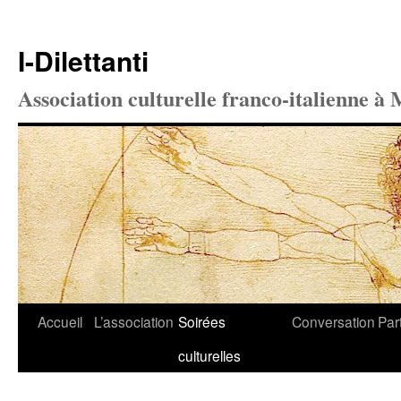
I-Dilettanti
Association culturelle franco-italienne à 
Aller
Accueil
L’association
Soirées
Conversation
Par
au
culturelles
contenu