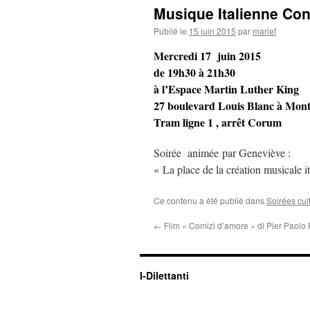
Musique Italienne Co
Publié le
15 juin 2015
par
marief
Mercredi 17 juin 2015
de 19h30 à 21h30
à l’Espace Martin Luther King
27 boulevard Louis Blanc à Mont
Tram ligne 1 , arrêt Corum
Soirée animée par Geneviève :
« La place de la création musicale 
Ce contenu a été publié dans
Soirées cul
←
Film « Comizi d’amore » di Pier Paolo 
I-Dilettanti