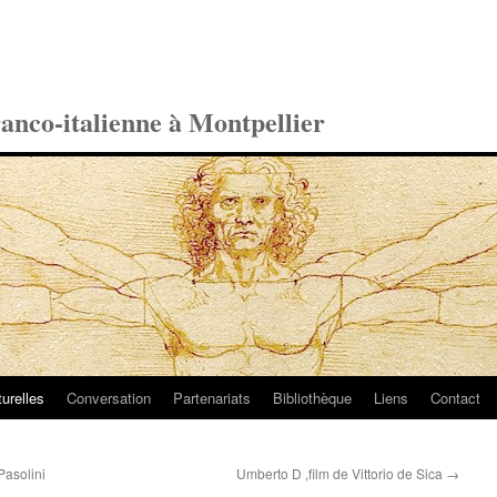
ranco-italienne à Montpellier
turelles
Conversation
Partenariats
Bibliothèque
Liens
Contact
Pasolini
Umberto D ,film de Vittorio de Sica
→