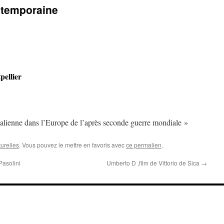
ntemporaine
pellier
italienne dans l’Europe de l’après seconde guerre mondiale »
turelles
. Vous pouvez le mettre en favoris avec
ce permalien
.
Pasolini
Umberto D ,film de Vittorio de Sica
→