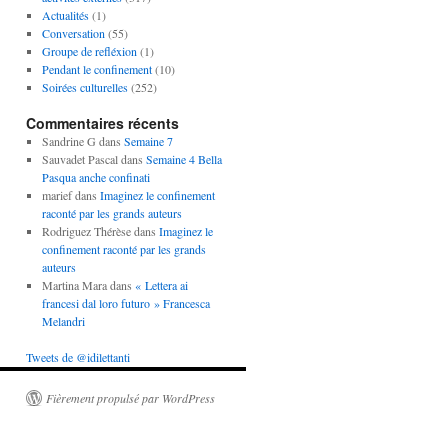
Actualités
(1)
Conversation
(55)
Groupe de refléxion
(1)
Pendant le confinement
(10)
Soirées culturelles
(252)
Commentaires récents
Sandrine G
dans
Semaine 7
Sauvadet Pascal
dans
Semaine 4 Bella
Pasqua anche confinati
marief
dans
Imaginez le confinement
raconté par les grands auteurs
Rodriguez Thérèse
dans
Imaginez le
confinement raconté par les grands
auteurs
Martina Mara
dans
« Lettera ai
francesi dal loro futuro » Francesca
Melandri
Tweets de @idilettanti
Fièrement propulsé par WordPress