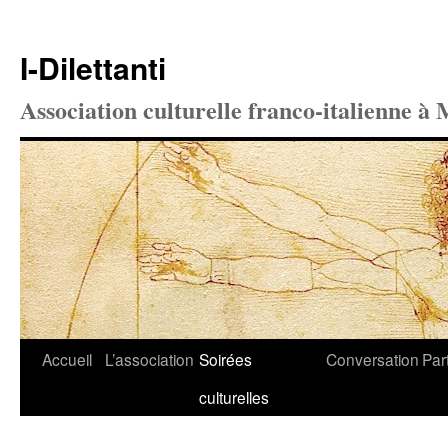
I-Dilettanti
Association culturelle franco-italienne à 
Aller
Accueil
L’association
Soirées
Conversation
Par
au
culturelles
contenu