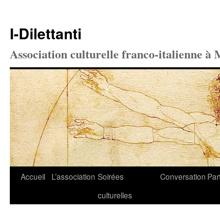
I-Dilettanti
Association culturelle franco-italienne à 
Aller
Accueil
L’association
Soirées
Conversation
Par
au
culturelles
contenu