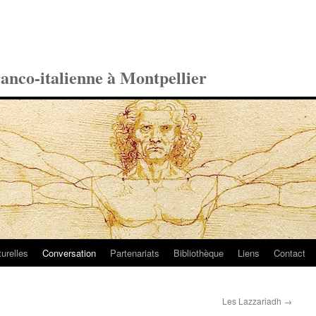
ranco-italienne à Montpellier
turelles
Conversation
Partenariats
Bibliothèque
Liens
Contact
Les Lazzariadh
→