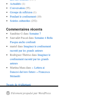
Actualités
(1)
Conversation
(55)
Groupe de refléxion
(1)
Pendant le confinement
(10)
Soirées culturelles
(252)
Commentaires récents
Sandrine G
dans
Semaine 7
Sauvadet Pascal
dans
Semaine 4 Bella
Pasqua anche confinati
marief
dans
Imaginez le confinement
raconté par les grands auteurs
Rodriguez Thérèse
dans
Imaginez le
confinement raconté par les grands
auteurs
Martina Mara
dans
« Lettera ai
francesi dal loro futuro » Francesca
Melandri
Tweets de @idilettanti
Fièrement propulsé par WordPress