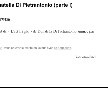
atella Di Pietrantonio (parte I)
17H30
it de « L’età fragile » de Donatella Di Pietrantonio animée par
on
. Vous pouvez le mettre en favoris avec
ce permalien
.
Les Lazzariadh
→