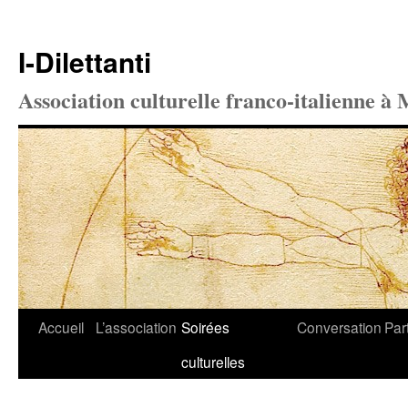
I-Dilettanti
Association culturelle franco-italienne à 
Aller
Accueil
L’association
Soirées
Conversation
Par
au
culturelles
contenu