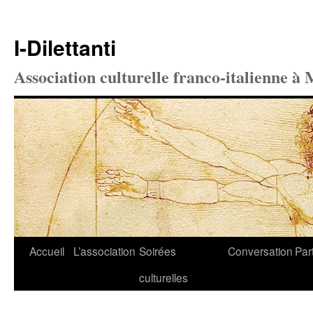
I-Dilettanti
Association culturelle franco-italienne à 
Aller
Accueil
L’association
Soirées
Conversation
Par
au
culturelles
contenu