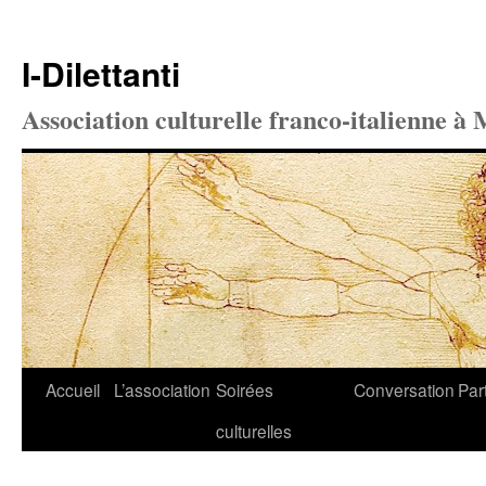
I-Dilettanti
Association culturelle franco-italienne à 
Aller
Accueil
L’association
Soirées
Conversation
Par
au
culturelles
contenu