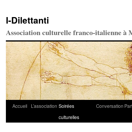
I-Dilettanti
Association culturelle franco-italienne à 
Aller
Accueil
L’association
Soirées
Conversation
Par
au
culturelles
contenu