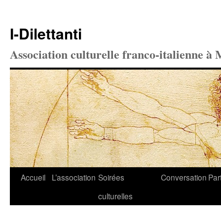
I-Dilettanti
Association culturelle franco-italienne à 
Aller
Accueil
L’association
Soirées
Conversation
Par
au
culturelles
contenu