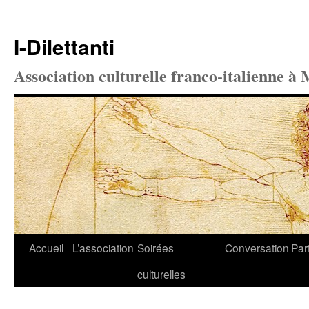
I-Dilettanti
Association culturelle franco-italienne à 
Aller
Accueil
L’association
Soirées
Conversation
Par
au
culturelles
contenu