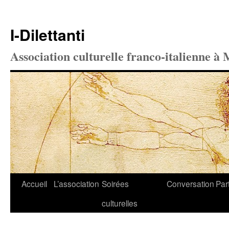
I-Dilettanti
Association culturelle franco-italienne à 
Aller
Accueil
L’association
Soirées
Conversation
Par
au
culturelles
contenu