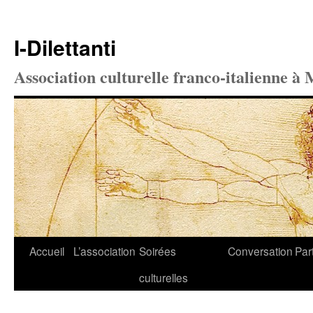
I-Dilettanti
Association culturelle franco-italienne à 
Aller
Accueil
L’association
Soirées
Conversation
Par
au
culturelles
contenu