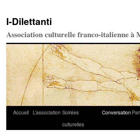
I-Dilettanti
Association culturelle franco-italienne à 
Aller
Accueil
L’association
Soirées
Conversation
Par
au
culturelles
contenu