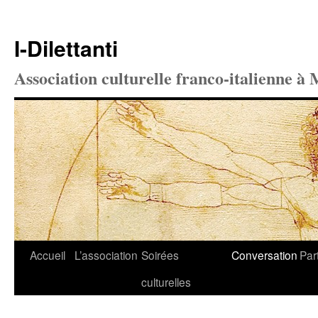
I-Dilettanti
Association culturelle franco-italienne à 
Aller
Accueil
L’association
Soirées
Conversation
Par
au
culturelles
contenu