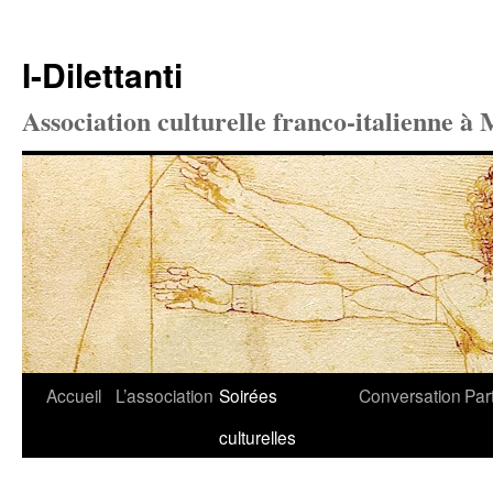
I-Dilettanti
Association culturelle franco-italienne à 
Aller
Accueil
L’association
Soirées
Conversation
Par
au
culturelles
contenu