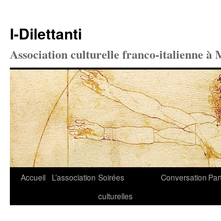
I-Dilettanti
Association culturelle franco-italienne à 
Aller
Accueil
L’association
Soirées
Conversation
Par
au
culturelles
contenu