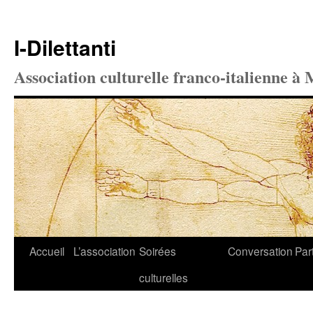
I-Dilettanti
Association culturelle franco-italienne à 
Aller
Accueil
L’association
Soirées
Conversation
Par
au
culturelles
contenu