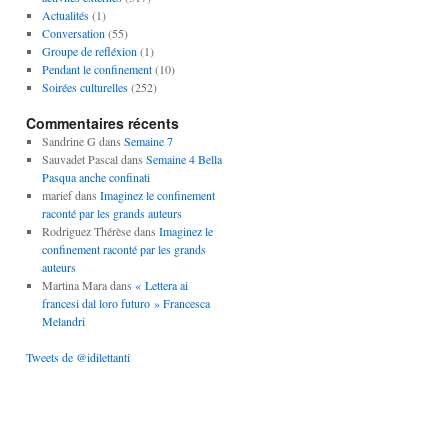
Actualités
(1)
Conversation
(55)
Groupe de refléxion
(1)
Pendant le confinement
(10)
Soirées culturelles
(252)
Commentaires récents
Sandrine G
dans
Semaine 7
Sauvadet Pascal
dans
Semaine 4 Bella
Pasqua anche confinati
marief
dans
Imaginez le confinement
raconté par les grands auteurs
Rodriguez Thérèse
dans
Imaginez le
confinement raconté par les grands
auteurs
Martina Mara
dans
« Lettera ai
francesi dal loro futuro » Francesca
Melandri
Tweets de @idilettanti