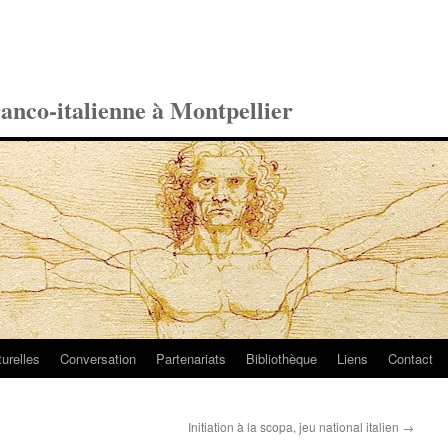
ranco-italienne à Montpellier
turelles
Conversation
Partenariats
Bibliothèque
Liens
Contact
Initiation à la scopa, jeu national italien
→